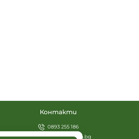
Контакти
0893 255 186
1601102@edu.mon.bg