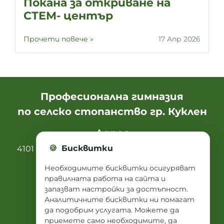
Покана за откриване на
СТЕМ- център
Прочети повече »
17 Апр 2026
Професионална гимназия
по селско стопанство гр. Куклен
Адрес
🍪
Бисквитки
4101 Куклен, ул. “ Александър Стамболийски“
46
Необходимите бисквитки осигуряват
правилната работа на сайта и
запазват настройки за достъпност.
Бързи линкове
Аналитичните бисквитки ни помагат
да подобрим услугата. Можете да
приемете само необходимите, да