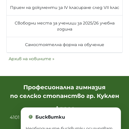
Прием на документи за IV класиране след VII клас
Свободни места за ученици за 2025/26 учебна
година
Самостоятелна форма на обучение
Архив на новините »
Професионална гимназия
по селско стопанство гр. Куклен
Адрес
🍪
Бисквитки
4101 Куклен, ул. “ Александър Стамболийски“
46
Необходимите бисквитки осигуряват